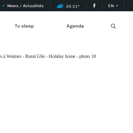
News / Actualités
EN
26.31°
To sleep
Agenda