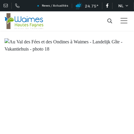
NL
24.75°
News / Actualités