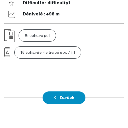
Difficulté : difficulty1
Dénivelé : +98 m
Brochure pdf
Télécharger le tracé gpx / fit
Zurück