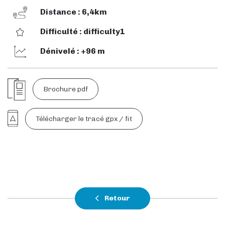
Distance : 6,4km
Difficulté : difficulty1
Dénivelé : +96 m
Brochure pdf
Télécharger le tracé gpx / fit
Retour