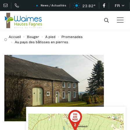
FR
23.82°
News / Actualités
Accueil
Bouger
A pied
Promenades
Au pays des bâtisses en pierres