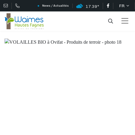
FR
News / Actualités
17.39°