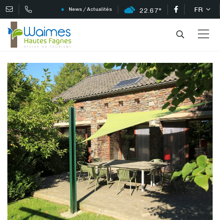
FR
News / Actualités
22.67°