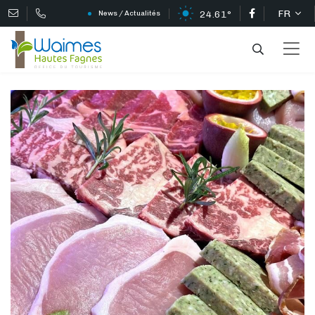
FR
24.61°
News / Actualités