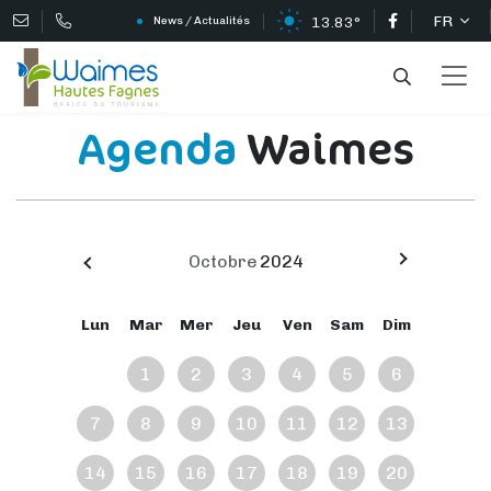
FR
13.83°
News / Actualités
Accueil
Agenda
Wayders Party
Agenda
Waimes
Octobre
2024
Lun
Mar
Mer
Jeu
Ven
Sam
Dim
1
2
3
4
5
6
7
8
9
10
11
12
13
14
15
16
17
18
19
20