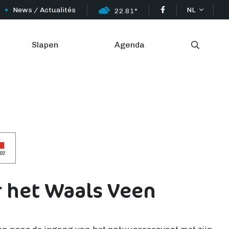
News / Actualités
NL
22.81°
Slapen
Agenda
 het Waals Veen