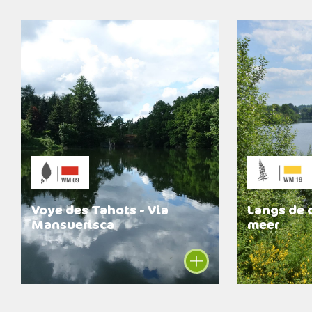
Voye des Tahots - Via
Langs de 
Mansuerisca
meer