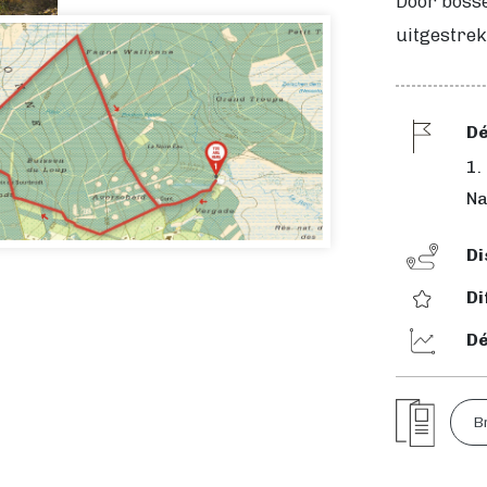
Door boss
uitgestre
Dé
1.
Na
Di
Di
Dé
B