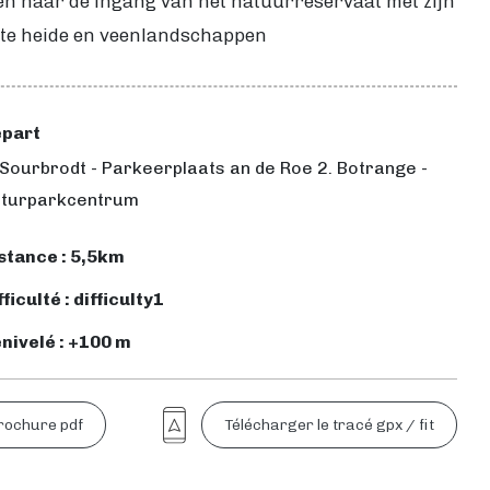
en naar de ingang van het natuurreservaat met zijn
kte heide en veenlandschappen
part
 Sourbrodt - Parkeerplaats an de Roe 2. Botrange -
turparkcentrum
stance : 5,5km
fficulté : difficulty1
nivelé : +100 m
rochure pdf
Télécharger le tracé gpx / fit