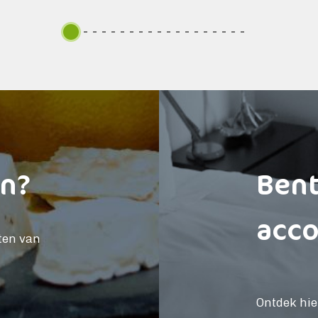
en
?
Bent
acc
ten van
Ontdek hie