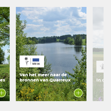
Van het meer naar de
es
bronnen van Quarreux
In de 