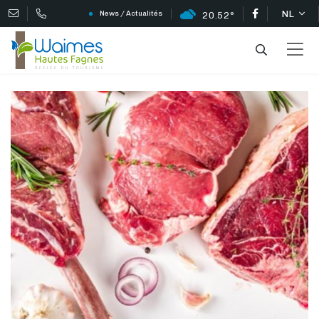
NL
News / Actualités
20.52°